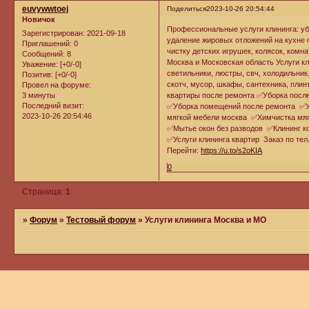
euvywwtoej
Поделиться
2023-10-26 20:54:44
Новичок
Профессиональные услуги клининга: уб
Зарегистрирован
: 2021-09-18
удаление жировых отложений на кухне 
Приглашений:
0
чистку детских игрушек, колясок, комна
Сообщений:
8
Москва и Московская область Услуги кли
Уважение:
[+0/-0]
светильники, люстры, свч, холодильник,
Позитив:
[+0/-0]
скотч, мусор, шкафы, сантехника, плинт
Провел на форуме:
3 минуты
квартиры после ремонта ✅Уборка посл
Последний визит:
✅Уборка помещений после ремонта ✅Ус
2023-10-26 20:54:46
мягкой мебели москва ✅Химчистка мяг
✅Мытье окон без разводов ✅Клининг к
✅Услуги клининга квартир Заказ по тел
Перейти:
https://u.to/s2oKIA
0
Страница:
1
»
Форум
»
Тестовый форум
»
Услуги клининга Москва и МО